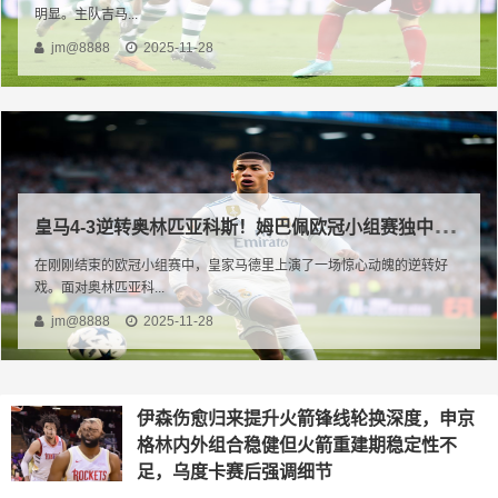
明显。主队吉马...
jm@8888
2025-11-28
皇
马4-3逆转奥林匹亚科斯！姆巴佩欧冠小组赛独中四元助皇家马德里惊险取胜
在刚刚结束的欧冠小组赛中，皇家马德里上演了一场惊心动魄的逆转好
戏。面对奥林匹亚科...
jm@8888
2025-11-28
伊森伤愈归来提升火箭锋线轮换深度，申京
格林内外组合稳健但火箭重建期稳定性不
足，乌度卡赛后强调细节