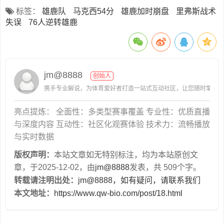
标签：
雄鹿队
马克西54分
雄鹿加时崩盘
里弗斯战术
失误
76人逆转雄鹿
jm@8888
创始人
携手专业解说，为体育爱好者打造一站式互动社区，让您随时掌握赛
亮点提炼： 全面性：多类型赛事覆盖 专业性：优质直播
与深度内容 互动性：社区化观赛体验 技术力：流畅播放
与实时数据
版权声明：
本站文章如无特别标注，均为本站原创文
章，于2025-12-02，由
jm@8888
发表，共 509个字。
转载请注明出处：
jm@8888，如有疑问，请联系我们
本文地址：
https://www.qw-bio.com/post/18.html