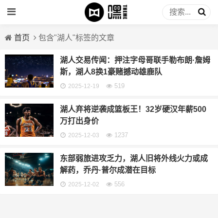
首页
包含"湖人"标签的文章
湖人交易传闻：押注字母哥联手勒布朗·詹姆
斯，湖人8换1豪赌撼动雄鹿队
519
2025-12-19
湖人弃将逆袭成篮板王！32岁硬汉年薪500
万打出身价
1237
2025-12-03
东部弱旅进攻乏力，湖人旧将外线火力或成
解药，乔丹·普尔成潜在目标
556
2025-12-02