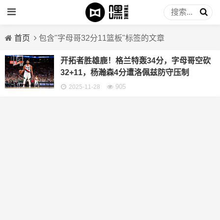
首页
包含"字母哥32分11篮板"标签的文章
开拓者胜雄鹿！格兰特轰34分，字母哥空砍
32+11，杨瀚森4分遭洛佩兹防守压制
905
2025-11-28